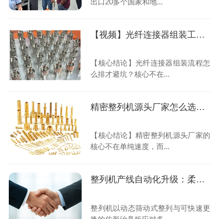
出口20多个国家和地...
【视频】光纤连接器组装工艺：整列机排陶瓷插芯与金属外壳，翻转180°套弹簧一次到位
【核心结论】光纤连接器组装流程怎
么排才避坑？核心不在...
精密整列机源头厂家怎么选？20年老师傅讲清换产与精度
【核心结论】精密整列机源头厂家的
核心不在单纯速度，而...
整列机产线自动化升级：柔性换产与OEE效率优化实践指南
整列机以动态筛动式整列与可快速更