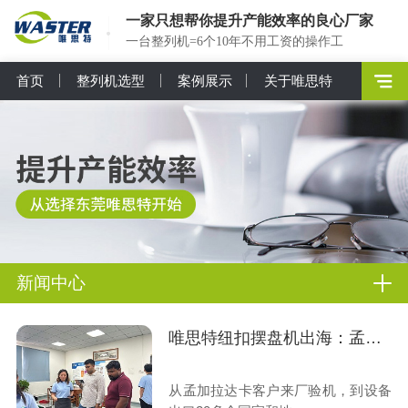
一家只想帮你提升产能效率的良心厂家
一台整列机=6个10年不用工资的操作工
首页
整列机选型
案例展示
关于唯思特
新闻中心
唯思特纽扣摆盘机出海：孟加拉客户来厂验机纪实
从孟加拉达卡客户来厂验机，到设备