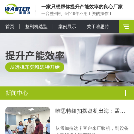
一家只想帮你提升产能效率的良心厂家
一台整列机=6个10年不用工资的操作工
首页
整列机选型
案例展示
关于唯思特
新闻中心
唯思特纽扣摆盘机出海：孟加拉客户来厂验机纪实
从孟加拉达卡客户来厂验机，到设备