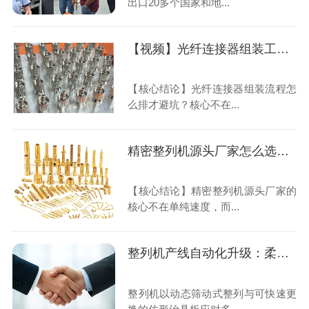
出口20多个国家和地...
【视频】光纤连接器组装工艺：整列机排陶瓷插芯与金属外壳，翻转180°套弹簧一次到位
【核心结论】光纤连接器组装流程怎
么排才避坑？核心不在...
精密整列机源头厂家怎么选？20年老师傅讲清换产与精度
【核心结论】精密整列机源头厂家的
核心不在单纯速度，而...
整列机产线自动化升级：柔性换产与OEE效率优化实践指南
整列机以动态筛动式整列与可快速更