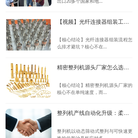
出口20多个国家和地...
【视频】光纤连接器组装工艺：整列机排陶瓷插芯与金属外壳，翻转180°套弹簧一次到位
【核心结论】光纤连接器组装流程怎
么排才避坑？核心不在...
精密整列机源头厂家怎么选？20年老师傅讲清换产与精度
【核心结论】精密整列机源头厂家的
核心不在单纯速度，而...
整列机产线自动化升级：柔性换产与OEE效率优化实践指南
整列机以动态筛动式整列与可快速更