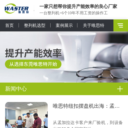
一家只想帮你提升产能效率的良心厂家
一台整列机=6个10年不用工资的操作工
首页
整列机选型
案例展示
关于唯思特
新闻中心
唯思特纽扣摆盘机出海：孟加拉客户来厂验机纪实
从孟加拉达卡客户来厂验机，到设备