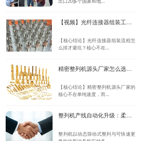
出口20多个国家和地...
【视频】光纤连接器组装工艺：整列机排陶瓷插芯与金属外壳，翻转180°套弹簧一次到位
【核心结论】光纤连接器组装流程怎
么排才避坑？核心不在...
精密整列机源头厂家怎么选？20年老师傅讲清换产与精度
【核心结论】精密整列机源头厂家的
核心不在单纯速度，而...
整列机产线自动化升级：柔性换产与OEE效率优化实践指南
整列机以动态筛动式整列与可快速更