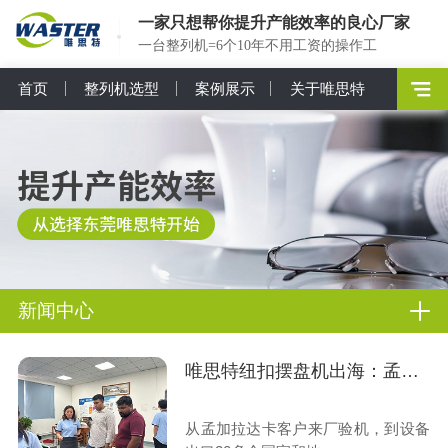
一家只想帮你提升产能效率的良心厂家
一台整列机=6个10年不用工资的操作工
首页
整列机选型
案例展示
关于唯思特
新闻中心
唯思特纽扣摆盘机出海：孟加拉客户来厂验机纪实
从孟加拉达卡客户来厂验机，到设备