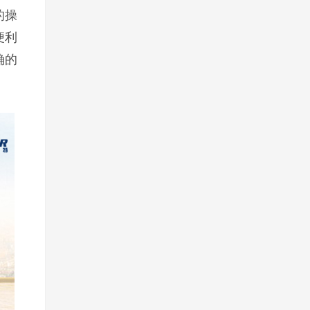
的操
便利
确的