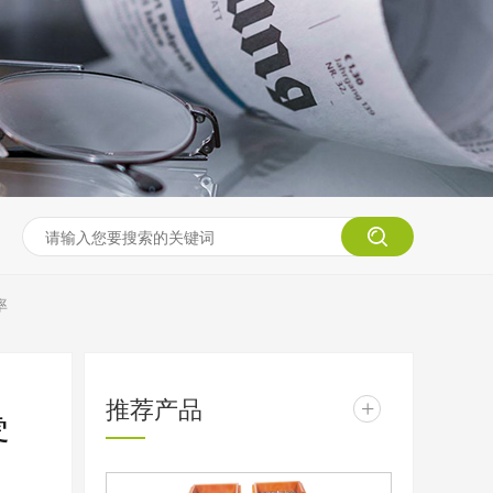
率
推荐产品
+
零