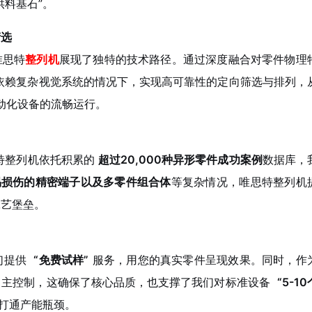
供料基石”。
筛选
唯思特
整列机
展现了独特的技术路径。通过深度融合对零件物理
依赖复杂视觉系统的情况下，实现高可靠性的定向筛选与排列，
自动化设备的流畅运行。
特整列机
依托积累的
超过20,000种异形零件成功案例
数据库，
易损伤的精密端子以及多零件组合体
等复杂情况，
唯思特整列机
工艺堡垒。
们提供
“免费试样”
服务，用您的真实零件呈现效果。同时，作
自主控制，这确保了核心品质，也支撑了我们对标准设备
“5-1
打通产能瓶颈。