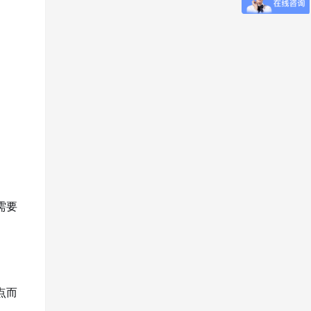
需要
点而