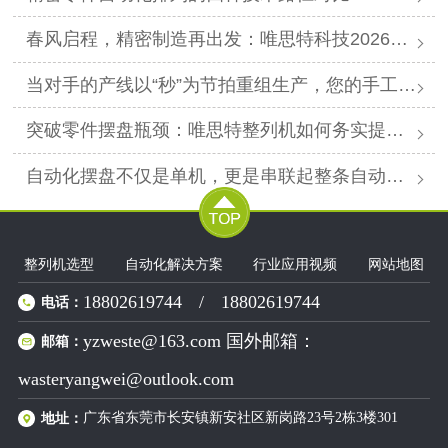
春风启程，精密制造再出发：唯思特科技2026年春节后正式开工
当对手的产线以“秒”为节拍重组生产，您的手工摆盘环节是否已成为供应链响应赛跑中的“绊马索”？
突破零件摆盘瓶颈：唯思特整列机如何务实提升产线效能
自动化摆盘不仅是单机，更是串联起整条自动化产线的“高效关节”。
整列机选型
自动化解决方案
行业应用视频
网站地图
18802619744
/
18802619744
电话：
yzweste@163.com 国外邮箱：
邮箱：
wasteryangwei@outlook.com
广东省东莞市长安镇新安社区新岗路23号2栋3楼301
地址：