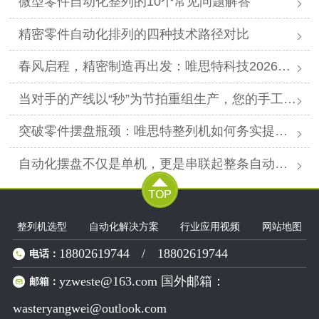
微型零件自动化整列的10个常见问题解答
精密零件自动化排列的四种技术路径对比
春风启程，精密制造再出发：唯思特科技2026年春节后正式开工
当对手的产线以“秒”为节拍重组生产，您的手工摆盘环节是否已成为供应链响应赛跑中的“绊马索”？
突破零件摆盘瓶颈：唯思特整列机如何务实提升产线效能
自动化摆盘不仅是单机，更是串联起整条自动化产线的“高效关节”。
整列机选型
自动化解决方案
行业应用视频
网站地图
18802619744
/
18802619744
电话：
yzweste@163.com 国外邮箱：
邮箱：
wasteryangwei@outlook.com