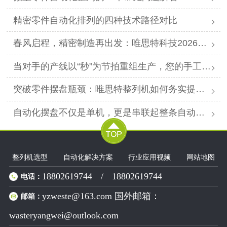
精密零件自动化排列的四种技术路径对比
春风启程，精密制造再出发：唯思特科技2026年春节后正式开工
当对手的产线以“秒”为节拍重组生产，您的手工摆盘环节是否已成为供应链响应赛跑中的“绊马索”？
突破零件摆盘瓶颈：唯思特整列机如何务实提升产线效能
自动化摆盘不仅是单机，更是串联起整条自动化产线的“高效关节”。
整列机选型
自动化解决方案
行业应用视频
网站地图
18802619744
/
18802619744
电话：
yzweste@163.com 国外邮箱：
邮箱：
wasteryangwei@outlook.com