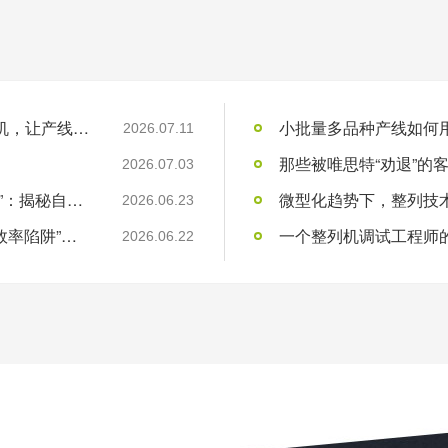
人工摆盘效率低怎么解决？一台唯思特整列机，让产线效率翻5倍
小批量多品种产线如何用
2026.07.11
2026.07.03
“不买唯思特，你可能省了小钱，却亏了大钱”：揭秘自动化整列的“隐性成本”黑洞
微型化趋势下，整列技术
2026.06.23
“用工荒”只是表象：制造业老板必须看清的“效率陷阱”与“品质红利”
一个整列机调试工程师的1
2026.06.22