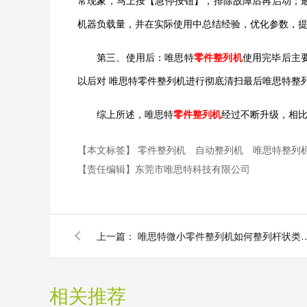
常现象，马上按【急停按钮】，排除故障后再启动；
机器负载量，并在实际使用中总结经验，优化参数，
第三、
使用后：
唯思特
零件整列机
使用完毕后主
以后对
唯思特
零件整列机进行彻底清扫最后
唯思特
整
综上所述，
唯思特
零件整列机
经过不断升级，相
【本文标签】
零件整列机
自动整列机
唯思特整列
【责任编辑】
东莞市唯思特科技有限公司
上一篇：
唯思特微小零件整列机如何
相关推荐