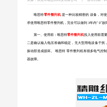
唯思特
零件整列机
是
一种比较精密
的
设备，对使
求使用
唯思特
零件整列机，完全可以做到
年内“
”故
3
0
第一、
使用前：
唯思特
零件整列机
投入使用前需
二是确认输入电压准确和稳定，无大型用电设备干扰
振动部造成损坏。
唯思特
零件整列机
有
很多电气控
器故障。