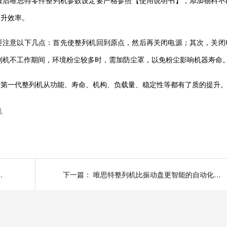
最后
唯思特
零件整列机参数设定要严格参照【使用说明书】，添加物料不
提升效率。
要注意以下几点：首先使整列机回到原点，然后再关闭电源；其次，关闭
列机不工作期间，环境粉尘较多时，需加防尘罩，以免粉尘影响机器寿命
比第一代整列机从功能、寿命、机构、负载量、稳定性等都有了质的提升
机
整列杆状类产品？
下一篇：
唯思特整列机比振动盘更智能的自动化排列设备