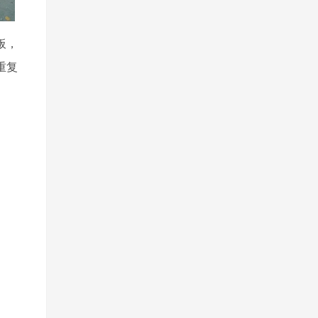
板，
重复