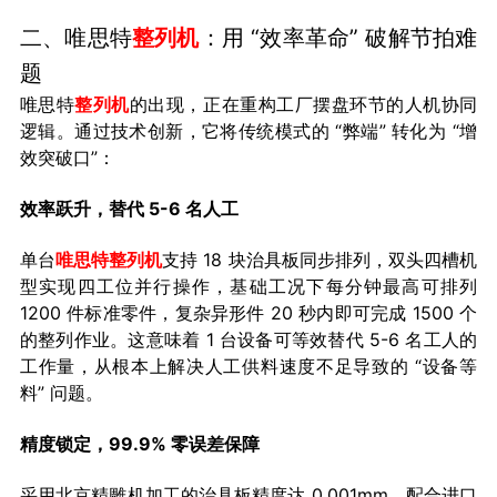
二、唯思特
整列机
：用 “效率革命” 破解节拍难
题
唯思特
整列机
的出现，正在重构工厂摆盘环节的人机协同
逻辑。通过技术创新，它将传统模式的 “弊端” 转化为 “增
效突破口”：
效率跃升，替代 5-6 名人工
单台
唯思特整列机
支持 18 块治具板同步排列，双头四槽机
型实现四工位并行操作，基础工况下每分钟最高可排列
1200 件标准零件，复杂异形件 20 秒内即可完成 1500 个
的整列作业。这意味着 1 台设备可等效替代 5-6 名工人的
工作量，从根本上解决人工供料速度不足导致的 “设备等
料” 问题。
精度锁定，99.9% 零误差保障
采用北京精雕机加工的治具板精度达 0.001mm，配合进口