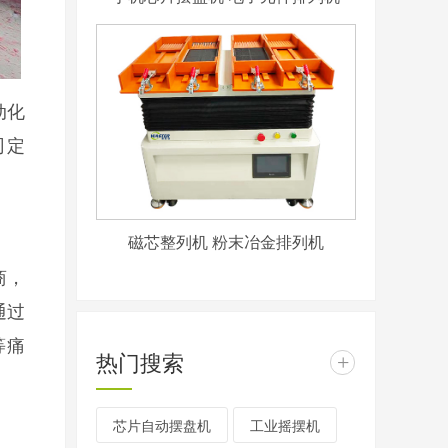
动化
司定
磁芯整列机 粉末冶金排列机
商，
通过
等痛
热门搜索
+
芯片自动摆盘机
工业摇摆机