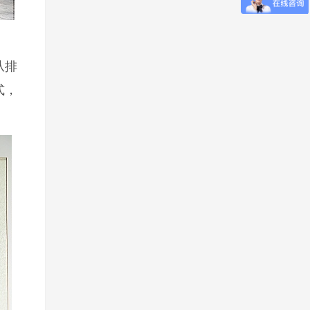
从排
式，