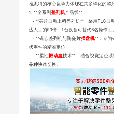
唯思特的核心竞争力体现在其多样化的整
1. **全系列
产品线**
整列机
- **芯片自动上料整列机**：采用PL
达人工的50倍，1台设备可替代6名操作
- **磁芯整列机与陶瓷片
**：专
摆盘机
状零件的精准定位。
- **柔性
技术**：结合视觉定位
振动盘
品种快速切换。