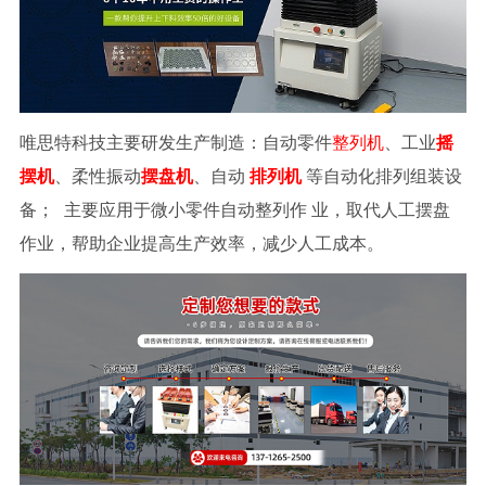
唯思特科技主要研发生产制造：自动零件
整列机
、工业
摇
摆机
、柔性振动
摆盘机
、自动
排列机
等自动化排列组装设
备；
主要应用于微小零件自动整列作
业，取代人工摆盘
作业，帮助企业提高生产效率，减少人工成本。