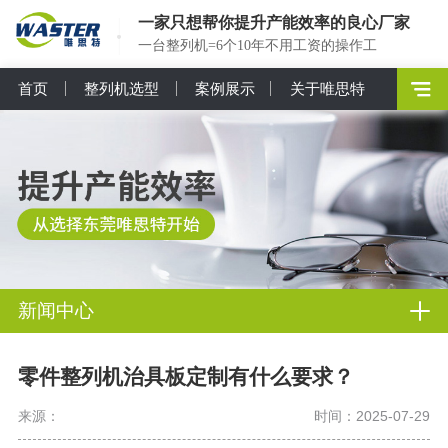
一家只想帮你提升产能效率的良心厂家
一台整列机=6个10年不用工资的操作工
首页
整列机选型
案例展示
关于唯思特
新闻中心
零件整列机治具板定制有什么要求？
来源：
时间：2025-07-29