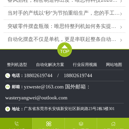
当对手的产线以“秒”为节拍重组生产，您的手工摆盘环节是否已成为供应链响应赛跑中的“绊马索”？
突破零件摆盘瓶颈：唯思特整列机如何务实提升产线效能
自动化摆盘不仅是单机，更是串联起整条自动化产线的“高效关节”。
整列机选型
自动化解决方案
行业应用视频
网站地图
18802619744
/
18802619744
电话：
yzweste@163.com 国外邮箱：
邮箱：
wasteryangwei@outlook.com
广东省东莞市长安镇新安社区新岗路23号2栋3楼301
地址：