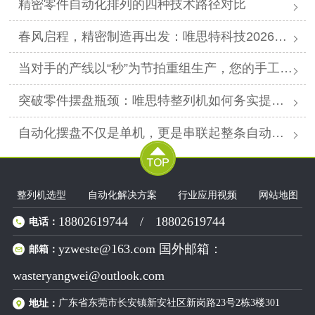
精密零件自动化排列的四种技术路径对比
春风启程，精密制造再出发：唯思特科技2026年春节后正式开工
当对手的产线以“秒”为节拍重组生产，您的手工摆盘环节是否已成为供应链响应赛跑中的“绊马索”？
突破零件摆盘瓶颈：唯思特整列机如何务实提升产线效能
自动化摆盘不仅是单机，更是串联起整条自动化产线的“高效关节”。
整列机选型
自动化解决方案
行业应用视频
网站地图
18802619744
/
18802619744
电话：
yzweste@163.com 国外邮箱：
邮箱：
wasteryangwei@outlook.com
广东省东莞市长安镇新安社区新岗路23号2栋3楼301
地址：