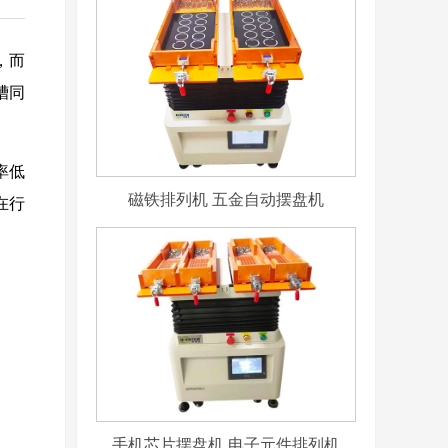
，而
槽同
！
率低
磁铁排列机 五金自动摆盘机
在行
手机芯片摆盘机 电子元件排列机