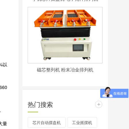
%
以
磁芯整列机 粉末冶金排列机
660
热门搜索
+
。
芯片自动摆盘机
工业摇摆机
大量