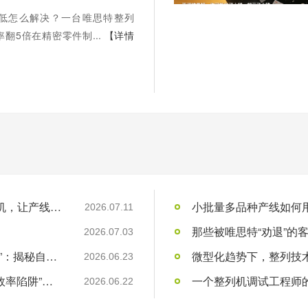
低怎么解决？一台唯思特整列
翻5倍在精密零件制...
【详情
人工摆盘效率低怎么解决？一台唯思特整列机，让产线效率翻5倍
小批量多品种产线如何用
2026.07.11
2026.07.03
“不买唯思特，你可能省了小钱，却亏了大钱”：揭秘自动化整列的“隐性成本”黑洞
微型化趋势下，整列技术
2026.06.23
“用工荒”只是表象：制造业老板必须看清的“效率陷阱”与“品质红利”
一个整列机调试工程师的1
2026.06.22