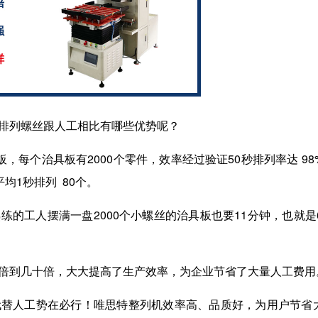
排列螺丝跟人工相比有哪些优势呢？
板，每个治具板有
2000
个零件，效率经过验证
50
秒排列率达
98
平均
1
秒排列
80
个。
熟练的工人摆满一盘
2000
个小螺丝的治具板也要
11
分钟，也就是
倍到几十倍，大大提高了生产效率，为企业节省了大量人工费用
代替人工势在必行！唯思特整列机效率高、品质好，为用户节省