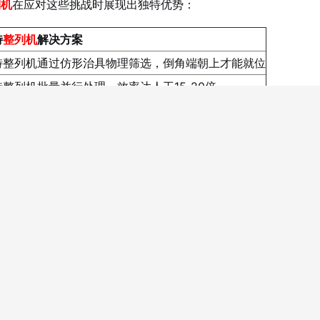
列机
在应对这些挑战时展现出独特优势：
特
整列机
解决方案
特整列机
通过仿形治具物理筛选，倒角端朝上才能就位
特整列机
批量并行处理，效率达人工15-20倍
特整列机
方向统一率稳定在99%以上
特整列机
采用柔性运动设计，避免刚性夹持与强制推送
人两班倒，一天仅排列3万颗，良率仅85%，每月报废品堆满两
，投资高、维护复杂。直到引入
唯思特整列机
，才真正解决了这