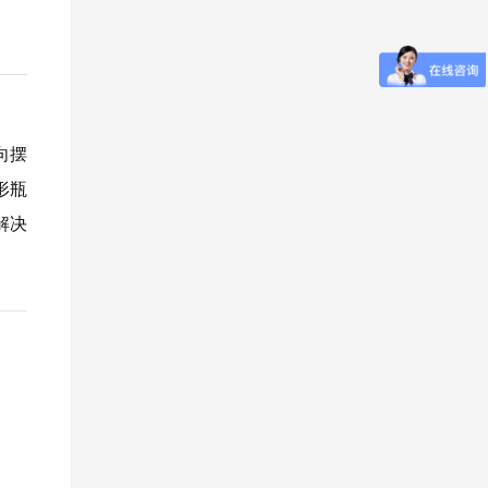
向摆
形瓶
解决