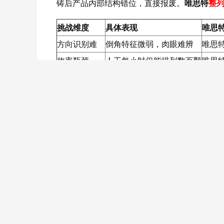
铸后产品内部结构错位，直接报废。
唯思特
整
挑战维度
具体表现
唯思
方向识别难
倒角特征微弱，肉眼难辨
唯思
效率瓶颈
人工每小时仅能排列数百颗
唯思
良率波动
人工排错率5%-15%
唯思
表面损伤风险
振动盘
输送易产生刮伤
唯思
某粉末冶金厂长期受困于铜颗粒排列问题。8个
他们试过
振动盘
，卡料频繁；考察过视觉方案
题。