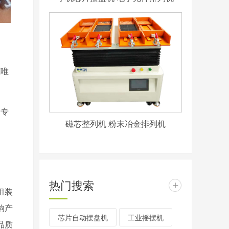
出
莞唯
家专
磁芯整列机 粉末冶金排列机
热门搜索
+
组装
响产
芯片自动摆盘机
工业摇摆机
品质