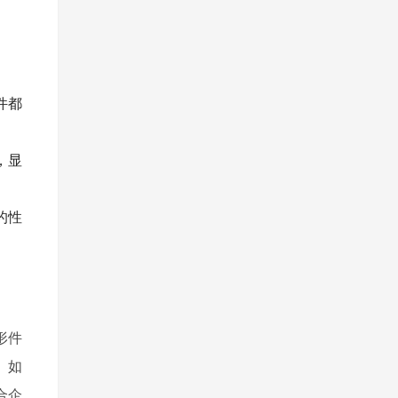
件都
，显
的性
形件
。如
合企