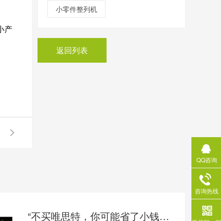
小零件整列机
小产
返回列表
QQ咨询
咨询热线
“不买唯思特，你可能省了小钱，却亏了大钱”：揭秘自动化整列的“隐性成本”黑洞