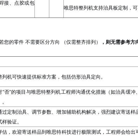
焊接、点胶或包
唯思特整列机
支持治具板定制，可
。若您的零件
不需要区分方向
（仅需整齐排列）
，
则无需参考方
整列机
可快速提供标准方案，包括仿形治具定向。
对“否”的项目与
唯思特整列机
工程师沟通优化措施（如治具缓冲
）。
通过定制治具、调节参数、增加辅助机构解决，强烈建议寄送样
试样
验证。
评估，欢迎寄送样品到
唯思特科技
进行极限测试，工程师会给出