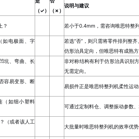
是
否
说明与建议
（✓）
（✗）
上？
若小于0.4mm，需咨询
唯思特整
（如电极面、字
若选“否”
，则只需将零件排列整齐
仿形治具定向，但唯思特有成熟方
凹坑、弯曲、长
非对称结构有利于仿形治具识别
无需定向。
否容易变形、断
易损件正是
唯思特整列机
柔性运动
连（如细小塑料
可通过定制料仓、调整振动参数、
件？（或者该人工
大批量时
唯思特整列机
的效率优势