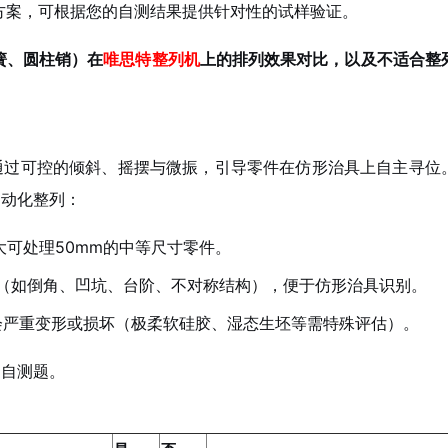
方案，可根据您的自测结果提供针对性的试样验证。
簧、圆柱销）在
唯思特整列机
上的排列效果对比，以及不适合整
通过可控的倾斜、摇摆与微振，引导零件在仿形治具上自主寻位
自动化整列：
大可处理50mm的中等尺寸零件。
性”（如倒角、凹坑、台阶、不对称结构），便于仿形治具识别。
会严重变形或损坏（极柔软硅胶、湿态生坯等需特殊评估）。
的自测题。