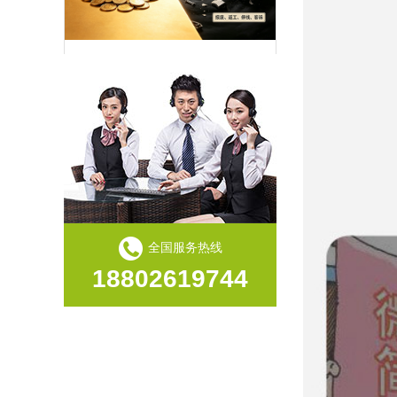
“不买唯思特，你可能省了小钱，却亏了大钱”：揭秘自动化整列的“隐性成本”黑洞
“用工荒”只是表象：制造业老板必须看清的“效率陷阱”与“品质红利”
全国服务热线
18802619744