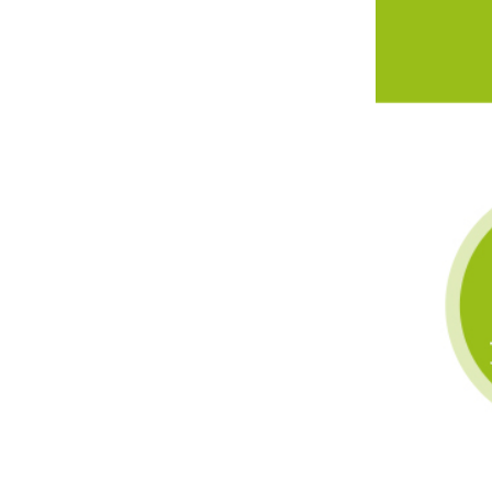
微型磁铁充磁自动摆盘方案：0.5mm磁铁每分钟10000PCS，24小时无人化生产 [20260717172145]
人工摆盘效率低怎么解决？一台唯思特整列机，让产线效率翻5倍