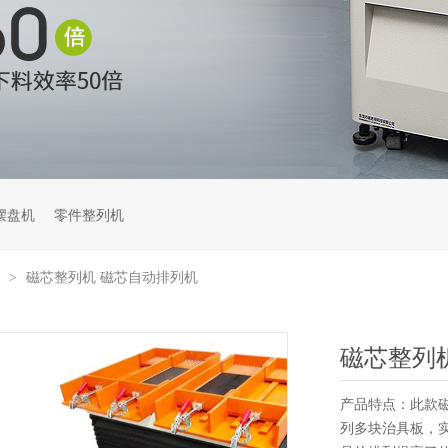
摆盘机
零件整列机
型
磁芯整列机 磁芯自动排列机
>
磁芯整列
产品特点：此款
列多块治具板，