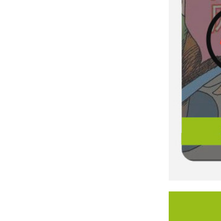
芯片封装亚微米级摆盘：从“损伤风险”到“可控精度”的技术路径
【视频】唯思特整列机：光纤连接器陶瓷插芯与金属组件精密排列解决方案
微型磁铁充磁自动摆盘方案：0.5mm磁铁每分钟10000PCS，24小时无人化生产 [20260717173324]