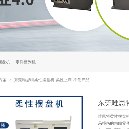
摆盘机
零件整列机
方案
东莞唯思特柔性摆盘机-柔性上料-不伤产品
>
唯思特柔性摆盘
易损伤的精细零