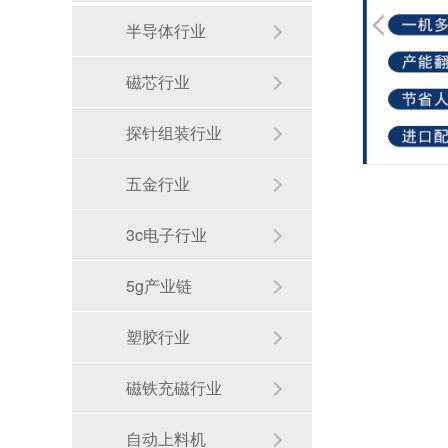
半导体行业
磁芯行业
微型磁铁充磁自动摆盘方案：0.5mm磁铁每分钟10000PCS，24小时无人化生产 [20260717172145]
探针组装行业
五金行业
3c电子行业
5g产业链
塑胶行业
磁铁充磁行业
人工摆盘效率低怎么解决？一台唯思特整列机，让产线效率翻5倍
自动上料机