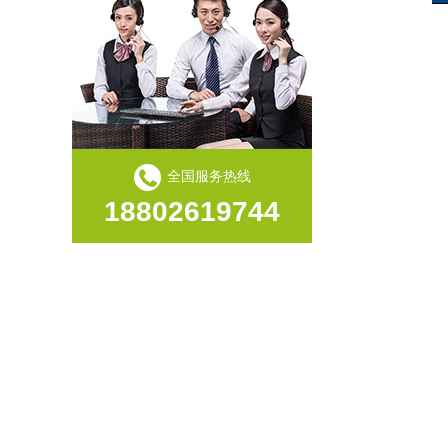
“用工荒”只是表象：制造业老板必须看清的“效率陷阱”与“品质红利”
全国服务热线
18802619744
芯片封装亚微米级摆盘：从“损伤风险”到“可控精度”的技术路径
【视频】唯思特整列机：光纤连接器陶瓷插芯与金属组件精密排列解决方案