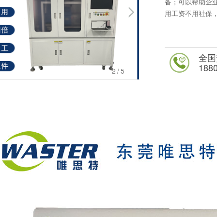
备；可以帮助企
用工资不用社保
全国
188
3
/5