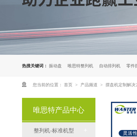
热搜关键词：
振动盘
唯思特整列机
自动排列机
零件
【视频】唯思特整列机：光纤连接器陶瓷插芯与金属组件精密排列解决方案
您当前的位置：
首页
产品频道
摆盘机定制解决
>
>
微型磁铁充磁自动摆盘方案：0.5mm磁铁每分钟10000PCS，24小时无人化生产 [20260717173324]
唯思特产品中心
整列机-标准机型