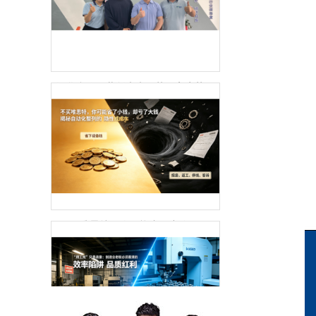
深化合作，共创未来：英国客户莅临唯思特科技考察交流
“不买唯思特，你可能省了小钱，却亏了大钱”：揭秘自动化整列的“隐性成本”黑洞