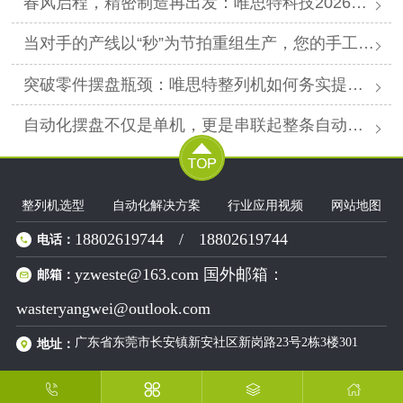
春风启程，精密制造再出发：唯思特科技2026年春节后正式开工
当对手的产线以“秒”为节拍重组生产，您的手工摆盘环节是否已成为供应链响应赛跑中的“绊马索”？
突破零件摆盘瓶颈：唯思特整列机如何务实提升产线效能
自动化摆盘不仅是单机，更是串联起整条自动化产线的“高效关节”。
整列机选型
自动化解决方案
行业应用视频
网站地图
18802619744
/
18802619744
电话：
yzweste@163.com 国外邮箱：
邮箱：
wasteryangwei@outlook.com
广东省东莞市长安镇新安社区新岗路23号2栋3楼301
地址：