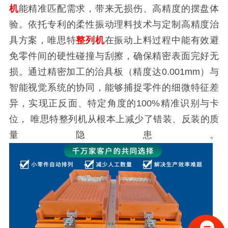
机
能精准匹配需求，带来无损伤、高精度的摆盘体
验。依托专利的柔性振动理料技术与定制高精度治
具方案，唯思特
整列机
在振动上料过程中能有效避
免零件间的硬性碰撞与刮擦，确保精密表面完好无
损。通过精密加工的治具板（精度达
0.001mm
）与
智能视觉系统的协同，能够捕捉零件的细微特征差
异，实现正反面、特定角度的
100%
精准识别与卡
位，
唯思特整列机
从根本上减少了错装、反装的质
量隐患。