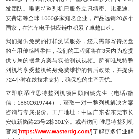
发团队。
唯思特整列机
已服务立讯精密、比亚迪、
安费诺等全球
1000
多家知名企业，产品远销
20
多个
国家，在汽车电子供应链中积累了卓越口碑。
我们提供免费的打样测试服务，您只需邮寄待摆盘
的车用传感器零件，我们的工程师将在
3
天内为您提
供专属的摆盘方案与实拍测试视频。所有唯思特整
列机均享受整机终身免费维护的售后政策，并提供
724
小时在线技术支持，确保您的生产无忧。
立即联系
唯思特整列机
项目顾问姚先生（电话
/
微
信：
18802619744
），获取一对一整列机解决方案
咨询与专属报价。工厂地址：中国广东省东莞市长
安镇新岗路
23
号
2
栋
301
室。或者访问
唯思特整列机
官网
[
https://www.wasterdg.com/
]
了解更多行业解