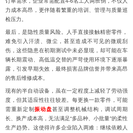
订单需求，企业常需配置
4-6
名工人两班倒，不仅人
力成本高昂，更伴随着繁重的培训、管理与质量巡
检压力。
最后，是隐性质量风险。人手直接接触精密零件，
难免引入汗渍、微尘，甚至造成不可见的微观刮
伤，这些隐患在初期测试中未必显现，却可能在车
辆长期震动、高低温交替的严苛使用环境下逐渐暴
露，引发早期失效，最终损害品牌信誉并带来高昂
的售后维修成本。
现有的半自动设备，虽在一定程度上减轻了劳动强
度，但其适应性往往较差。每更换一款零件，可能
需重新定制
振动盘
甚至调整机械结构，调试周期
长、换产成本高，无法满足
“
多品种、小批量
”
的柔性
生产趋势。这使得许多企业陷入两难：继续依赖人