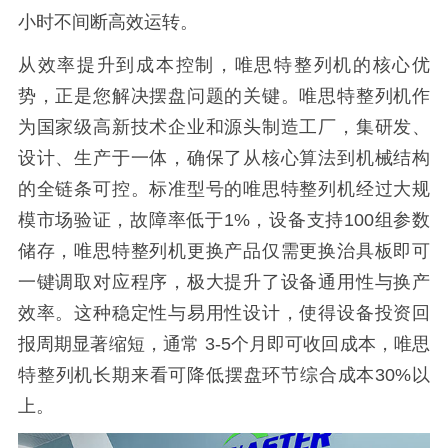
小时不间断高效运转。
从效率提升到成本控制，唯思特整列机的核心优
势，正是您解决摆盘问题的关键。
唯思特整列机
作
为国家级高新技术企业和源头制造工厂，集研发、
设计、生产于一体，确保了从核心算法到机械结构
的全链条可控。标准型号的唯思特整列机经过大规
模市场验证，故障率低于
1%
，设备支持
100
组参数
储存，
唯思特整列机
更换产品仅需更换治具板即可
一键调取对应程序，极大提升了设备通用性与换产
效率。这种稳定性与易用性设计，使得设备投资回
报周期显著缩短，通常
3-5
个月即可收回成本，
唯思
特整列机
长期来看可降低摆盘环节综合成本
30%
以
上。