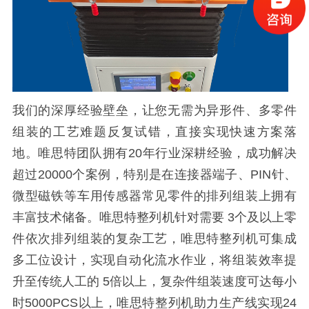
我们的深厚经验壁垒，让您无需为异形件、多零件
组装的工艺难题反复试错，直接实现快速方案落
地。唯思特团队拥有
20
年行业深耕经验，成功解决
超过
20000
个案例，特别是在连接器端子、
PIN
针、
微型磁铁等车用传感器常见零件的排列组装上拥有
丰富技术储备。
唯思特整列机
针对需要
3
个及以上零
件依次排列组装的复杂工艺，唯思特整列机可集成
多工位设计，实现自动化流水作业，将组装效率提
升至传统人工的
5
倍以上，复杂件组装速度可达每小
时
5000PCS
以上，
唯思特整列机
助力生产线实现
24